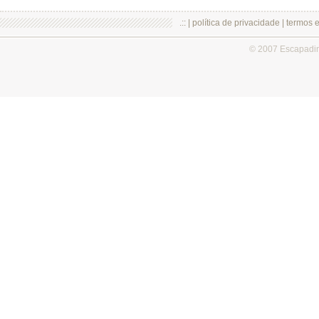
.:: |
política de privacidade
|
termos 
© 2007 Escapadi