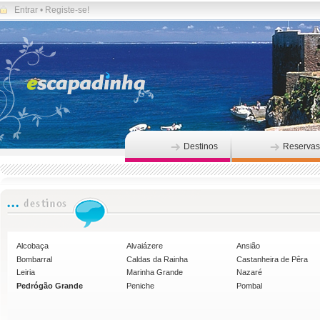
Entrar
•
Registe-se!
Destinos
Reservas
Alcobaça
Alvaiázere
Ansião
Bombarral
Caldas da Rainha
Castanheira de Pêra
Leiria
Marinha Grande
Nazaré
Pedrógão Grande
Peniche
Pombal