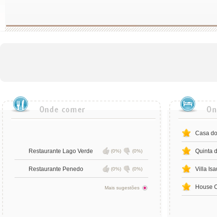
Casa do
Restaurante Lago Verde
Quinta 
(0%)
(0%)
Restaurante Penedo
Villa Is
(0%)
(0%)
House O
Mais sugestões