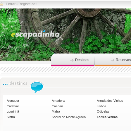
Entrar
•
Registe-se!
Destinos
Reservas
Alenquer
Amadora
Arruda dos Vinhos
Cadaval
Cascais
Lisboa
Lourinhã
Mafra
Odivelas
Sintra
Sobral de Monte Agraço
Torres Vedras