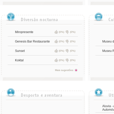
Miropresente
(0%)
(0%)
Genesis Bar Restaurante
Museu d
(0%)
(0%)
Sunset
Museu R
(0%)
(0%)
Koktal
(0%)
(0%)
Mais sugestões
Aluvia -
Automóv