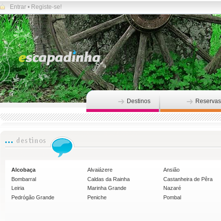
Entrar
•
Registe-se!
Destinos
Reservas
Alcobaça
Alvaiázere
Ansião
Bombarral
Caldas da Rainha
Castanheira de Pêra
Leiria
Marinha Grande
Nazaré
Pedrógão Grande
Peniche
Pombal