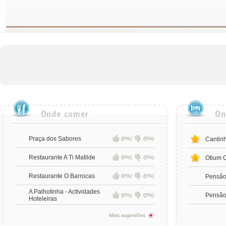
Praça dos Sabores
(0%)
(0%)
Cantinh
Restaurante A Ti Matilde
(0%)
(0%)
Otium 
Restaurante O Barrocas
(0%)
(0%)
Pensão
A Palhotinha - Actividades
Pensão
(0%)
(0%)
Hoteleiras
Mais sugestões