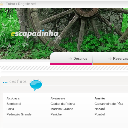
Entrar
•
Registe-se!
Destinos
Reservas
Alcobaça
Alvaiázere
Ansião
Bombarral
Caldas da Rainha
Castanheira de Pêra
Leiria
Marinha Grande
Nazaré
Pedrógão Grande
Peniche
Pombal