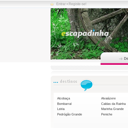
Entrar
•
Registe-se!
De
Alcobaça
Alvaiázere
Bombarral
Caldas da Rainha
Leiria
Marinha Grande
Pedrógão Grande
Peniche