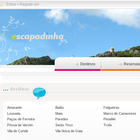
Entrar
•
Registe-se!
Destinos
Reservas
Amarante
Baião
Felgueiras
Lousada
Maia
Marco de Canaveses
Paços de Ferreira
Paredes
Penafiel
Póvoa de Varzim
Santo Tirso
Trofa
Vila do Conde
Vila Nova de Gaia