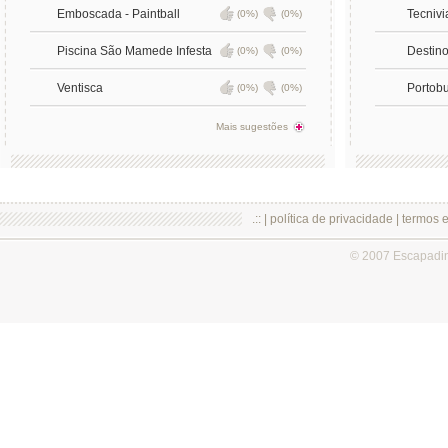
Emboscada - Paintball
Tecniv
(0%)
(0%)
Piscina São Mamede Infesta
Destino
(0%)
(0%)
Ventisca
Portob
(0%)
(0%)
Mais sugestões
.:: |
política de privacidade
|
termos 
© 2007 Escapadi